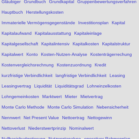
Gläubiger
Grundbuch
Grundkapital
Gruppenbewertungsverfahren
Hauptbuch
Herstellungskosten
Immaterielle Vermögensgegenstände
Investitionsplan
Kapital
Kapitalaufwand
Kapitalausstattung
Kapitaleinlage
Kapitalgesellschaft
Kapitalintensiv
Kapitalkosten
Kapitalstruktur
Kapitalwert
Konto
Kosten-Nutzen-Analyse
Kostenträgerrechung
Kostenvergleichsrechnung
Kostenzuordnung
Kredit
kurzfristige Verbindlichkeit
langfristige Verbindlichkeit
Leasing
Leasingvertrag
Liquidität
Liquiditätsgrad
Lohneinzelkosten
Lohngemeinkosten
Marktwert
Mieter
Mietvertrag
Monte Carlo Methode
Monte Carlo Simulation
Nebensicherheit
Nennwert
Net Present Value
Nettoertrag
Nettogewinn
Nettoverlust
Niederstwertprinzip
Nominalwert
Nullbasisbudgetierung
Nutzwertanalyse
operativer Rahmenplan