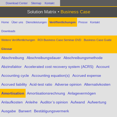
Download Center
Sitemap
Kontakt
Solution Matrix •
Business Case
Home
Über uns
Dienstleistungen
Veröffentlichungen
Presse
Kontakt
Downloads
Weitere Veröffentlichungen
ROI Business Case Seminar-DVD
Business Case Guide
Glossar
Abschreibung
Abschreibungsdauer
Abschreibungsmethode
Abzinsfaktor
Accelerated cost recovery system (ACRS)
Account
Accounting cycle
Accounting equation(s)
Accrued expense
Accrued liability
Acid-test ratio
Adverse opinion
Alternativkosten
Amortisation
Amortisationsrechnung
Anlagevermögen
Anlaufkosten
Anleihe
Auditor’s opinion
Aufwand
Aufwertung
Ausgabe
Barwert
Bestätigungsvermerk