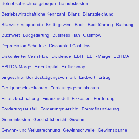
Betriebsabrechnungsbogen
Betriebskosten
Betriebswirtschaftliche Kennzahl
Bilanz
Bilanzgleichung
Bilanzierungsperiode
Bruttogewinn
Buch
Buchführung
Buchung
Buchwert
Budgetierung
Business Plan
Cashflow
Depreciation Schedule
Discounted Cashflow
Diskontierter Cash Flow
Dividende
EBIT
EBIT-Marge
EBITDA
EBITDA-Marge
Eigenkapital
Einflussmap
eingeschränkter Bestätigungsvermerk
Endwert
Ertrag
Fertigungseinzelkosten
Fertigungsgemeinkosten
Finanzbuchhaltung
Finanzmodell
Fixkosten
Forderung
Forderungsausfall
Forderungsverzicht
Fremdfinanzierung
Gemeinkosten
Geschäftsbericht
Gewinn
Gewinn- und Verlustrechnung
Gewinnschwelle
Gewinnspanne