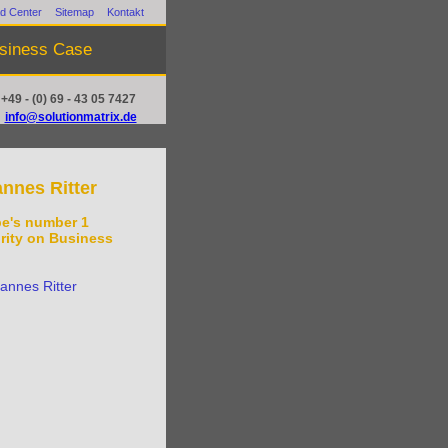
d Center
Sitemap
Kontakt
siness Case
+49 - (0) 69 - 43 05 7427
info@solutionmatrix.de
nnes Ritter
e's number 1
rity on Business