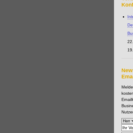
tz
variable Kosten
Verbindlichkeit
Vermieter
Kon
waltungskosten
Vorzugsaktie
Wandelanleihe
Int
dauer
Wirtschaftlichkeitsanalyse
hnung
Wirtschaftlichkeitsrechnung
Wirtschaftsprüfung
De
 des Geldes
Zuschreibung
Bu
22
19.
News
Emai
Melden
koste
Email
Busin
Nutze