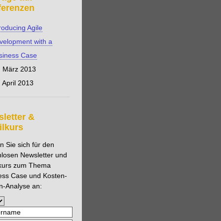
ferenzen
roducing Agile
velopment with a
siness Case
. März 2013
 April 2013
letter &
lkurs
 Sie sich für den
nlosen Newsletter und
kurs zum Thema
ess Case und Kosten-
n-Analyse an: