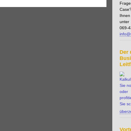
einkosten
Geschäftsbericht
Gewinn
Gewinn- und
Frage
schwelle
Gewinnspanne
Gläubiger
Grundbuch
Case?
ewertungsverfahren
Hauptbuch
Herstellungskosten
Ihnen
gegenstände
Investitionsplan
Kapital
Kapitalaufwand
unter
069-4
taleinlage
Kapitalgesellschaft
Kapitalintensiv
info@
uktur
Kapitalwert
Konto
Kosten-Nutzen-Analyse
ostenvergleichsrechnung
Kostenzuordnung
Kredit
t
langfristige Verbindlichkeit
Leasing
Leasingvertrag
Der 
d
Lohneinzelkosten
Lohngemeinkosten
Marktwert
Bus
nte Carlo Methode
Monte Carlo Simulation
Leit
ert
Net Present Value
Nettoertrag
Nettogewinn
tprinzip
Nominalwert
Nullbasisbudgetierung
tiver Rahmenplan
Opportunitätskosten
g auf Forderungen
Periodenabgrenzung
Prinzip der
Profitcenter
Proformarechnung
Rechnungsabgrenzung
vant
Rendite
Rentabilitätsrechnung
Rentabilität
überz
estment
Return on Investment
Risiko
Risiko- und
koanalyse
Rücklage
Sachanlagen
Sensitivitätsanalyse
iagramm
Total cost of ownership
Transportkosten
Vort