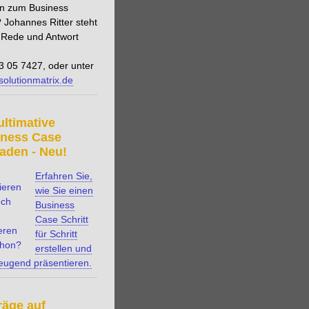
n zum Business
 Johannes Ritter steht
 Rede und Antwort
3 05 7427, oder unter
solutionmatrix.de
ultimative
iness Case
faden - Neu!
Erfahren Sie,
wie Sie einen
Business
Case Schritt
für Schritt
erstellen und
eugend präsentieren.
räge auf