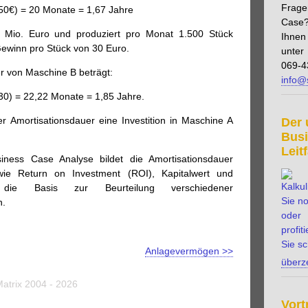
einkosten
Geschäftsbericht
Gewinn
Gewinn- und
Frage
 50€) = 20 Monate = 1,67 Jahre
schwelle
Gewinnspanne
Gläubiger
Grundbuch
Case?
ewertungsverfahren
Hauptbuch
Herstellungskosten
 Mio. Euro und produziert pro Monat 1.500 Stück
Ihnen
ewinn pro Stück von 30 Euro.
gegenstände
Investitionsplan
Kapital
Kapitalaufwand
unter
069-4
taleinlage
Kapitalgesellschaft
Kapitalintensiv
r von Maschine B beträgt:
info@
uktur
Kapitalwert
Konto
Kosten-Nutzen-Analyse
 30) = 22,22 Monate = 1,85 Jahre.
ostenvergleichsrechnung
Kostenzuordnung
Kredit
t
langfristige Verbindlichkeit
Leasing
Leasingvertrag
er Amortisationsdauer eine Investition in Maschine A
Der 
d
Lohneinzelkosten
Lohngemeinkosten
Marktwert
Bus
nte Carlo Methode
Monte Carlo Simulation
Leit
ess Case Analyse bildet die Amortisationsdauer
ert
Net Present Value
Nettoertrag
Nettogewinn
ie Return on Investment (ROI), Kapitalwert und
tprinzip
Nominalwert
Nullbasisbudgetierung
 die Basis zur Beurteilung verschiedener
tiver Rahmenplan
Opportunitätskosten
n.
g auf Forderungen
Periodenabgrenzung
Prinzip der
Profitcenter
Proformarechnung
Rechnungsabgrenzung
vant
Rendite
Rentabilitätsrechnung
Rentabilität
Anlagevermögen >>
überz
estment
Return on Investment
Risiko
Risiko- und
koanalyse
Rücklage
Sachanlagen
Sensitivitätsanalyse
Matrix 2004 - 2026
iagramm
Total cost of ownership
Transportkosten
Vort