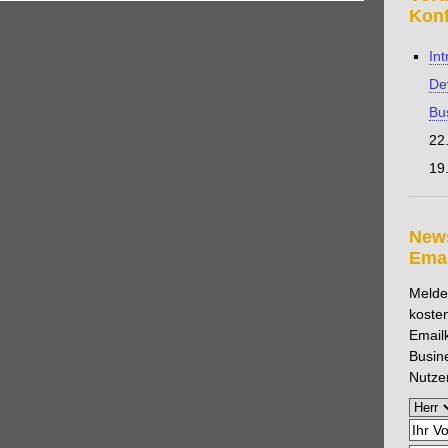
tz
variable Kosten
Verbindlichkeit
Vermieter
Kon
waltungskosten
Vorzugsaktie
Wandelanleihe
Int
dauer
Wirtschaftlichkeitsanalyse
hnung
Wirtschaftlichkeitsrechnung
Wirtschaftsprüfung
De
 des Geldes
Zuschreibung
Bu
22
19.
News
Emai
Melden
koste
Email
Busin
Nutze