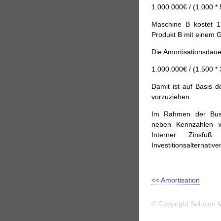
Fremdfinanzierung
Gem
1.000.000€ / (1.000 *
Verlustrechnung
Gewinn
Grundkapital
Gruppenb
Maschine B kostet 1
Produkt B mit einem G
Immaterielle Vermögens
Kapitalausstattung
Kapi
Die Amortisationsdaue
Kapitalkosten
Kapitalstr
1.000.000€ / (1.500 *
Kostenträgerrechung
K
kurzfristige Verbindlichkei
Damit ist auf Basis d
Liquidität
Liquiditätsgra
vorzuziehen.
Mieter
Mietvertrag
Mo
Im Rahmen der Busin
Nebensicherheit
Nennw
neben Kennzahlen w
Nettoverlust
Niederstwer
Interner Zinsfuß
Nutzwertanalyse
opera
Investitionsalternative
Pauschalwertberichtigun
doppelten Buchführung
Rechnungswesen
Rele
<< Amortisation
Restwert
Return of Inv
Sensitvitätsanalyse
Risi
© Copyright Solution 
Stammaktie
Tornado D