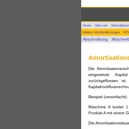
Home
Über uns
Dienstleistu
Weitere Veröffentlichungen
ROI
Abschreibung
Abschrei
Accelerated cost recove
equation(s)
Accrued ex
Amortisation
Alternativkosten
Amorti
Anlaufkosten
Anleihe
Die Amortisationsrec
Barwert
Bestätigungsv
eingesetzte Kapit
Betriebswirtschaftliche K
zurückgeflossen ist
Kapitalrückflussrechn
Bruttogewinn
Buch
Bu
Plan
Cashflow
Depreci
Beispiel (vereinfacht):
Flow
Dividende
EBIT
Maschine A kostet 1
Einflussmap
eingeschrä
Produkt A mit einem G
Fertigungseinzelkosten
Finanzmodell
Fixkosten
Die Amortisationsdaue