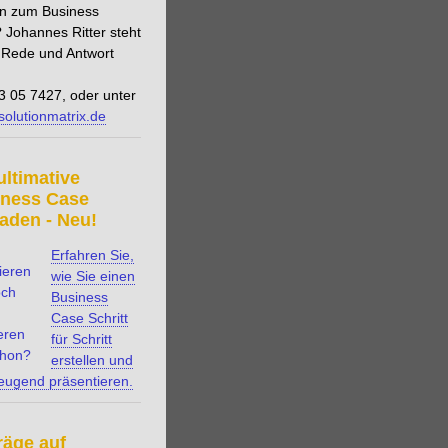
n zum Business
 Johannes Ritter steht
 Rede und Antwort
3 05 7427, oder unter
solutionmatrix.de
ultimative
iness Case
faden - Neu!
Erfahren Sie,
wie Sie einen
Business
Case Schritt
für Schritt
erstellen und
eugend präsentieren.
räge auf